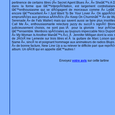
pertinence de certains titres (Â« Secret Agent Blues Â», Â« Sheâ€™s A D
dans la forme que lâ€™interprÃ©tation, est largement contrebala
lâ€™enthousiasme qui se dÃ©gagent de morceaux comme Â« Letâ
encore lâ€™excellent Â« I Just Want To Be Your Lover Â». On apprÃ©ci
empruntÃ©es aux glorieux aÃ®nÃ©s (Â« Keep On Churninâ€™ Â» de Wy
Serenade Â» de Fats Waller) mais qui savent aussi se faire plus insolite
Call Me Â», enthousiasmante relecture jazzy du succÃ¨s signÃ© Blond
judicieusement choisis, ne sont pas lÃ pour la gloriole : leur prÃ©
lâ€™ensemble. Mentions spÃ©ciales au toujours impeccable Nico Duportal
Â« My Woman Is Another Manâ€™s Â»), Ã Jennifer Milligan dont la voix 
de JÃ©rÃ´me Lemesle sur trois titres et Ã la guitare de Marc Loison qui
Name Â», sincÃ¨re et poignant hommage aux animateurs de radios Blue
7
Â» de bonne facture, New Line Up a su relever le difficile pari que repr
album. Un dÃ©fi qui en appelle dâ€™autres !
Envoyez
votre avis
sur cette tartine