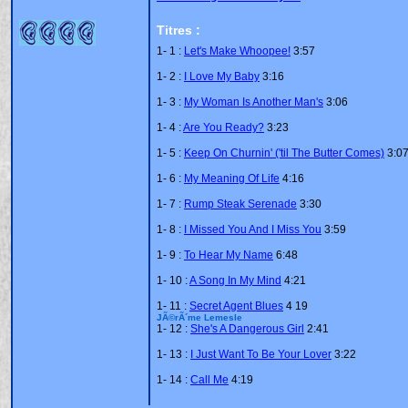
Titres :
1-
1 :
Let's Make Whoopee!
3:57
1-
2 :
I Love My Baby
3:16
1-
3 :
My Woman Is Another Man's
3:06
1-
4 :
Are You Ready?
3:23
1-
5 :
Keep On Churnin' ('til The Butter Comes)
3:0
1-
6 :
My Meaning Of Life
4:16
1-
7 :
Rump Steak Serenade
3:30
1-
8 :
I Missed You And I Miss You
3:59
1-
9 :
To Hear My Name
6:48
1-
10 :
A Song In My Mind
4:21
1-
11 :
Secret Agent Blues
4 19
JÃ©rÃ´me Lemesle
1-
12 :
She's A Dangerous Girl
2:41
1-
13 :
I Just Want To Be Your Lover
3:22
1-
14 :
Call Me
4:19