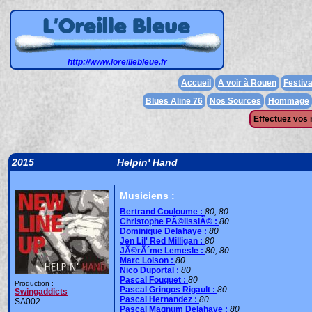
http://www.loreillebleue.fr
Accueil
A voir à Rouen
Festiva
Blues Aline 76
Nos Sources
Hommage
Effectuez vos 
2015
Helpin' Hand
Musiciens :
Bertrand Couloume :
80
, 80
Christophe PÃ©lissiÃ© :
80
Dominique Delahaye :
80
Jen Lil' Red Milligan :
80
JÃ©rÃ´me Lemesle :
80
, 80
Marc Loison :
80
Nico Duportal :
80
Pascal Fouquet :
80
Production :
Pascal Gringos Rigault :
80
Swingaddicts
Pascal Hernandez :
80
SA002
Pascal Magnum Delahaye :
80