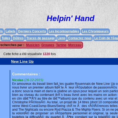
Helpin' Hand
ls
Labels
Derniers Concerts
Les Incontournables
Les Chroniqueurs
Toiles
Délires
Traces de passage
Liens
Contactez nous
Le Coin de l'équ
recherches par :
Musicien
Groupes
Tartine
Morceau
Cette fiche a été visualisée
1220
fois
New Line Up
Commentaires :
Nicolas
(26-12-2015)
En amoureux du travail bien fait, les quatre Rouennais de New Line Up o
nous livrer un premier album fidÃ¨le Ã leur rÃ©putation de passionnÃ©s
a donc sous la main et dans la platine un opus pour lequel un soin parti
bien au niveau du contenant (trÃ¨s beau livret avec les mains en action 
en clin dâ€™Å“il au titre de lâ€™album) que du contenu avec un vrai et 
Christophe PÃ©lissiÃ©. Au total, un projet de 14 titres (dont 10 composit
veine West-Coast/Jump-Blues/Swing chÃ¨re Ã des rÃ©fÃ©rences telles qu
and The Nightcats ou encore Rod Piazza & The Mighty Flyers. Si on ne peu
la volontÃ© de proposer un rÃ©pertoire personnel et original, la seu
toutefois la difficultÃ© du quartet Ã Ãªtre constant sur la totalitÃ© d