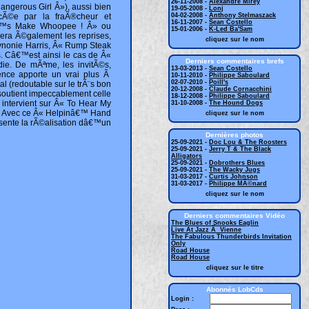
26-11-2008 -
Alexandre Mirey
angerous Girl Â»), aussi bien
19-05-2008 -
Lonj
ncÃ©e par la fraÃ®cheur et
04-02-2008 -
Anthony Stelmaszack
16-11-2007 -
Sean Costello
€™s Make Whoopee ! Â» ou
15-01-2006 -
K-Led Ba'Sam
era Ã©galement les reprises,
cliquez sur le nom
nonie Harris, Â« Rump Steak
s. Câ€™est ainsi le cas de Â«
Derniers commentaires brefs
ie. De mÃªme, les invitÃ©s,
13-03-2013 -
Sean Costello
sence apporte un vrai plus Ã
10-11-2010 -
Philippe Saboulard
02-07-2010 -
Poill's
 (redoutable sur le trÃ¨s bon
20-12-2008 -
Claude Cornacchini
soutient impeccablement celle
18-12-2008 -
Philippe Saboulard
 intervient sur Â« To Hear My
31-10-2008 -
The Hound Dogs
s. Avec ce Â« Helpinâ€™ Hand
cliquez sur le nom
Ã©sente la rÃ©alisation dâ€™un
Dernières photos
25-09-2021 -
Doc Lou & The Roosters
25-09-2021 -
Jerry T & The Black
Alligators
25-09-2021 -
Dobrothers Blues
25-09-2021 -
The Wacky Jugs
31-03-2017 -
Curtis Johnson
31-03-2017 -
Philippe MÃ©nard
cliquez sur le nom
Derniers commentaires Vidéo
The Blues of Snooks Eaglin
Live At Jazz Ã Vienne
The Fabulous Thunderbirds Invitation
Only
Road House
Road House
cliquez sur le titre
Abonnés LobCds
Login :