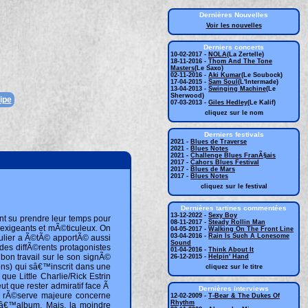
Dernières Nouvelles
Voir les nouvelles
Derniers concerts
10-02-2017 -
NOLA
(La Zertelle)
18-11-2016 -
Thom And The Tone
Masters
(Le Saxo)
02-11-2016 -
Aki Kumar
(Le Soubock)
17-04-2015 -
Sam Soul
(L'Intermade)
13-04-2013 -
Swinging Machine
(Le
Sherwood)
ipe
07-03-2013 -
Giles Hedley
(Le Kalif)
cliquez sur le nom
Derniers festivals
2021 -
Blues de Traverse
2021 -
Blues Notes
2021 -
Challenge Blues FranÃ§ais
2017 -
Cahors Blues Festival
2017 -
Blues de Mars
2017 -
Blues Notes
cliquez sur le festival
Dernières tartines commentées
13-12-2022 -
Sexy Boy
nt su prendre leur temps pour
08-11-2017 -
Steady Rollin Man
 exigeants et mÃ©ticuleux. On
04-05-2017 -
Walking On The Front Line
03-04-2016 -
Rain Is Such A Lonesome
culier a Ã©tÃ© apportÃ© aussi
Sound
des diffÃ©rents protagonistes
01-04-2016 -
Think About It
bon travail sur le son signÃ©
26-12-2015 -
Helpin' Hand
ions) qui sâ€™inscrit dans une
cliquez sur le titre
e Little Charlie/Rick Estrin
t que rester admiratif face Ã
Dernières interviews
le rÃ©serve majeure concerne
12-02-2009 -
T-Bear & The Dukes Of
Rhythm
e lâ€™album. Mais, la moindre