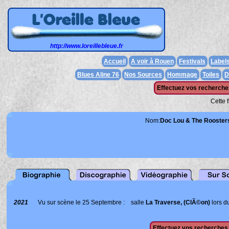
http://www.loreillebleue.fr
Accueil
A voir à Rouen
Festivals
Label
Blues Aline 76
Nos Sources
Hommage
Toiles
D
Effectuez vos recherches
Cette 
Nom:
Doc Lou & The Rooster
2021
Vu sur scène le 25 Septembre : salle
La Traverse, (ClÃ©on)
lors du
Effectuez vos recherches 