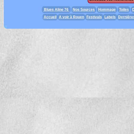
Blues Aline 76
Nos Sources
Hommage
Toiles
D
Accueil
A voir à Rouen
Festivals
Labels
Dernière