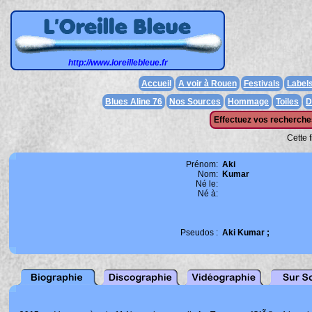
http://www.loreillebleue.fr
Accueil
A voir à Rouen
Festivals
Label
Blues Aline 76
Nos Sources
Hommage
Toiles
D
Effectuez vos recherches
Cette 
Prénom:
Aki
Nom:
Kumar
Né le:
Né à:
Pseudos :
Aki Kumar ;