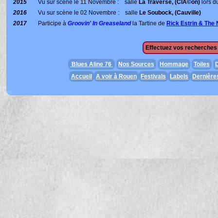
2015
Vu sur scène le 11 Novembre : salle
La Traverse, (ClÃ©on)
lors du
2016
Vu sur scène le 02 Novembre : salle
Le Soubock, (Cauville)
2017
Participe à
Groovin' In Greaseland
la Tartine de
Rick Estrin & The 
Effectuez vos recherches 
Blues Aline 76
Nos Sources
Hommage
Toiles
D
Accueil
A voir à Rouen
Festivals
Labels
Dernière