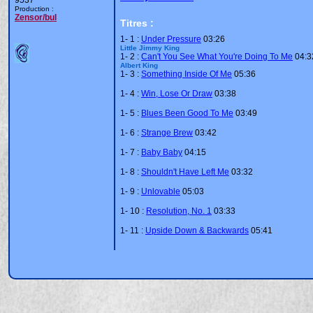
9537
Production :
Zensor/bul
Titres :
1-
1 :
Under Pressure
03:26
Little Jimmy King
1-
2 :
Can't You See What You're Doing To Me
04:3
Albert King
1-
3 :
Something Inside Of Me
05:36
1-
4 :
Win, Lose Or Draw
03:38
1-
5 :
Blues Been Good To Me
03:49
1-
6 :
Strange Brew
03:42
1-
7 :
Baby Baby
04:15
1-
8 :
Shouldn't Have Left Me
03:32
1-
9 :
Unlovable
05:03
1-
10 :
Resolution, No. 1
03:33
1-
11 :
Upside Down & Backwards
05:41