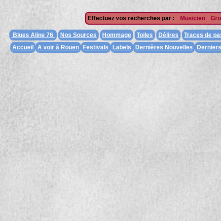
Effectuez vos recherches par :
Musicien
Gro
Blues Aline 76
Nos Sources
Hommage
Toiles
Délires
Traces de p
Accueil
A voir à Rouen
Festivals
Labels
Dernières Nouvelles
Dernier