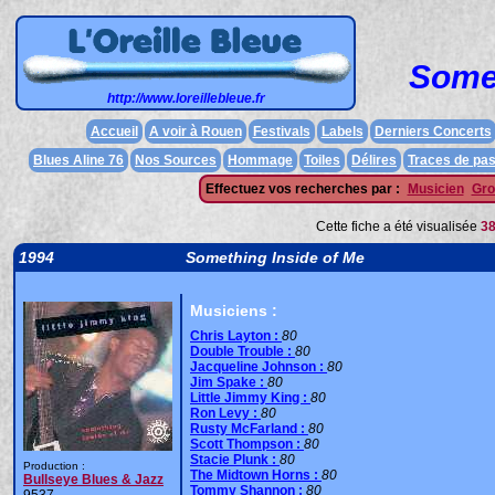
Somet
http://www.loreillebleue.fr
Accueil
A voir à Rouen
Festivals
Labels
Derniers Concerts
Blues Aline 76
Nos Sources
Hommage
Toiles
Délires
Traces de pa
Effectuez vos recherches par :
Musicien
Gro
Cette fiche a été visualisée
3
1994
Something Inside of Me
Musiciens :
Chris Layton :
80
Double Trouble :
80
Jacqueline Johnson :
80
Jim Spake :
80
Little Jimmy King :
80
Ron Levy :
80
Rusty McFarland :
80
Scott Thompson :
80
Stacie Plunk :
80
Production :
The Midtown Horns :
80
Bullseye Blues & Jazz
Tommy Shannon :
80