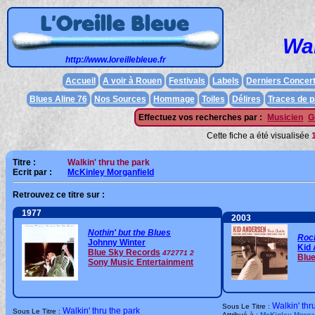
Wal
http://www.loreillebleue.fr
Accueil
A voir à Rouen
Festivals
Labels
Derniers Concer
Blues Aline 76
Nos Sources
Hommage
Toiles
Délires
Traces de 
Effectuez vos recherches par :
Musicien
G
Cette fiche a été visualisée
Titre :
Walkin' thru the park
Ecrit par :
McKinley Morganfield
Retrouvez ce titre sur :
1977
2003
Nothin' but the Blues
Roc
Johnny Winter
Kid
Blue Sky Records
472771 2
Blue
Sony Music Entertainment
Walkin' thr
Sous Le Titre :
Walkin' thru the park
Sous Le Titre :
Attribué à :
McKinley Morga