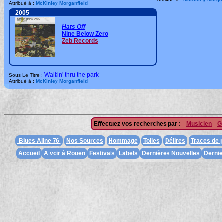
Attribué à :
McKinley Morganfield
2005
Hats Off
Nine Below Zero
Zeb Records
Walkin' thru the park
Sous Le Titre :
Attribué à :
McKinley Morganfield
Effectuez vos recherches par :
Musicien
G
Blues Aline 76
Nos Sources
Hommage
Toiles
Délires
Traces de
Accueil
A voir à Rouen
Festivals
Labels
Dernières Nouvelles
Dernie