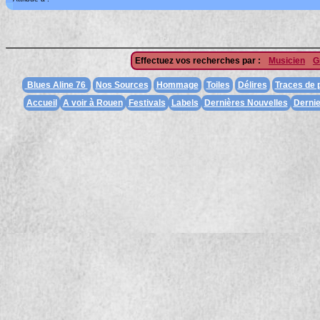
Effectuez vos recherches par :
Musicien
G
Blues Aline 76
Nos Sources
Hommage
Toiles
Délires
Traces de
Accueil
A voir à Rouen
Festivals
Labels
Dernières Nouvelles
Dernie