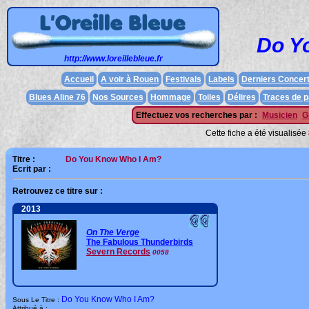
Do Y
http://www.loreillebleue.fr
Accueil
A voir à Rouen
Festivals
Labels
Derniers Concer
Blues Aline 76
Nos Sources
Hommage
Toiles
Délires
Traces de 
Effectuez vos recherches par :
Musicien
G
Cette fiche a été visualisée
Titre :
Do You Know Who I Am?
Ecrit par :
Retrouvez ce titre sur :
2013
On The Verge
The Fabulous Thunderbirds
Severn Records
0058
Do You Know Who I Am?
Sous Le Titre :
Attribué à :