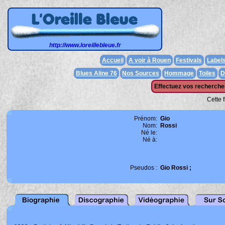
http://www.loreillebleue.fr
Accueil
A voir à Rouen
Festivals
Label
Blues Aline 76
Nos Sources
Hommage
Toiles
D
Effectuez vos recherches
Cette 
Prénom:
Gio
Nom:
Rossi
Né le:
Né à:
Pseudos :
Gio Rossi ;