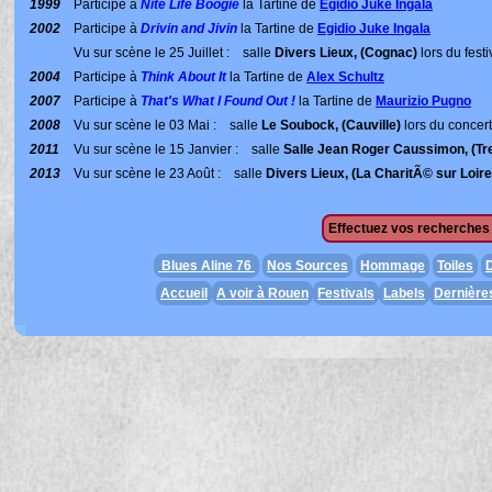
1999
Participe à
Nite Life Boogie
la Tartine de
Egidio Juke Ingala
2002
Participe à
Drivin and Jivin
la Tartine de
Egidio Juke Ingala
Vu sur scène le 25 Juillet : salle
Divers Lieux, (Cognac)
lors du fest
2004
Participe à
Think About It
la Tartine de
Alex Schultz
2007
Participe à
That's What I Found Out !
la Tartine de
Maurizio Pugno
2008
Vu sur scène le 03 Mai : salle
Le Soubock, (Cauville)
lors du concer
2011
Vu sur scène le 15 Janvier : salle
Salle Jean Roger Caussimon, (Tr
2013
Vu sur scène le 23 Août : salle
Divers Lieux, (La CharitÃ© sur Loire
Effectuez vos recherches 
Blues Aline 76
Nos Sources
Hommage
Toiles
D
Accueil
A voir à Rouen
Festivals
Labels
Dernière