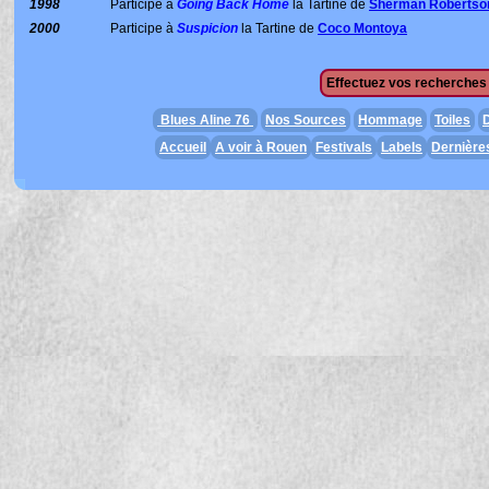
1998
Participe à
Going Back Home
la Tartine de
Sherman Robertso
2000
Participe à
Suspicion
la Tartine de
Coco Montoya
Effectuez vos recherches 
Blues Aline 76
Nos Sources
Hommage
Toiles
D
Accueil
A voir à Rouen
Festivals
Labels
Dernière