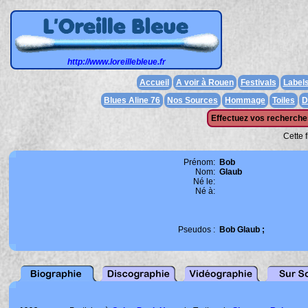
http://www.loreillebleue.fr
Accueil
A voir à Rouen
Festivals
Label
Blues Aline 76
Nos Sources
Hommage
Toiles
D
Effectuez vos recherches
Cette 
Prénom:
Bob
Nom:
Glaub
Né le:
Né à:
Pseudos :
Bob Glaub ;