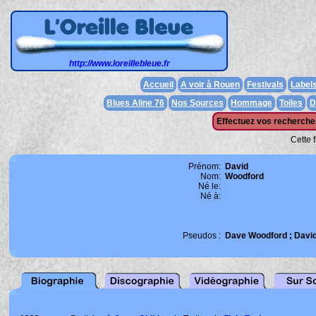
http://www.loreillebleue.fr
Accueil
A voir à Rouen
Festivals
Label
Blues Aline 76
Nos Sources
Hommage
Toiles
D
Effectuez vos recherches
Cette 
Prénom:
David
Nom:
Woodford
Né le:
Né à:
Pseudos :
Dave Woodford ; David