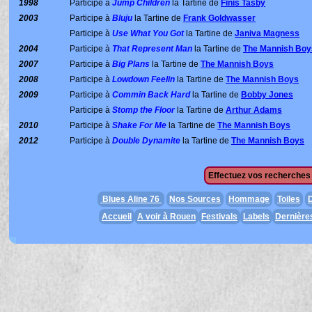
1998
Participe à
Jump Children
la Tartine de
Finis Tasby
2003
Participe à
Bluju
la Tartine de
Frank Goldwasser
Participe à
Use What You Got
la Tartine de
Janiva Magness
2004
Participe à
That Represent Man
la Tartine de
The Mannish Boy
2007
Participe à
Big Plans
la Tartine de
The Mannish Boys
2008
Participe à
Lowdown Feelin
la Tartine de
The Mannish Boys
2009
Participe à
Commin Back Hard
la Tartine de
Bobby Jones
Participe à
Stomp the Floor
la Tartine de
Arthur Adams
2010
Participe à
Shake For Me
la Tartine de
The Mannish Boys
2012
Participe à
Double Dynamite
la Tartine de
The Mannish Boys
Effectuez vos recherches 
Blues Aline 76
Nos Sources
Hommage
Toiles
D
Accueil
A voir à Rouen
Festivals
Labels
Dernière