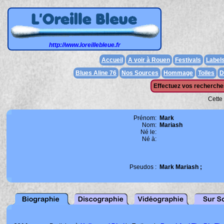
http://www.loreillebleue.fr
Accueil
A voir à Rouen
Festivals
Label
Blues Aline 76
Nos Sources
Hommage
Toiles
D
Effectuez vos recherches
Cette
Prénom:
Mark
Nom:
Mariash
Né le:
Né à:
Pseudos :
Mark Mariash ;