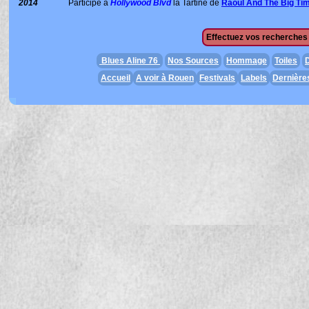
2014
Participe à
Hollywood Blvd
la Tartine de
Raoul And The Big Ti
Effectuez vos recherches 
Blues Aline 76
Nos Sources
Hommage
Toiles
D
Accueil
A voir à Rouen
Festivals
Labels
Dernière