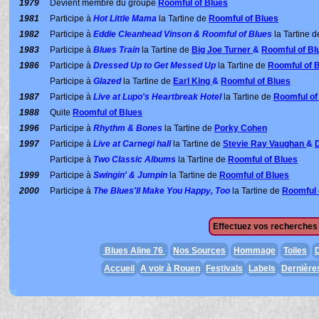
1979
Devient membre du groupe
Roomful of Blues
1981
Participe à
Hot Little Mama
la Tartine de
Roomful of Blues
1982
Participe à
Eddie Cleanhead Vinson & Roomful of Blues
la Tartine 
1983
Participe à
Blues Train
la Tartine de
Big Joe Turner
&
Roomful of Bl
1986
Participe à
Dressed Up to Get Messed Up
la Tartine de
Roomful of 
Participe à
Glazed
la Tartine de
Earl King
&
Roomful of Blues
1987
Participe à
Live at Lupo's Heartbreak Hotel
la Tartine de
Roomful of
1988
Quite
Roomful of Blues
1996
Participe à
Rhythm & Bones
la Tartine de
Porky Cohen
1997
Participe à
Live at Carnegi hall
la Tartine de
Stevie Ray Vaughan
&
Participe à
Two Classic Albums
la Tartine de
Roomful of Blues
1999
Participe à
Swingin' & Jumpin
la Tartine de
Roomful of Blues
2000
Participe à
The Blues'll Make You Happy, Too
la Tartine de
Roomful 
Effectuez vos recherches 
Blues Aline 76
Nos Sources
Hommage
Toiles
D
Accueil
A voir à Rouen
Festivals
Labels
Dernière