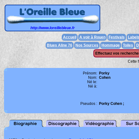
http://www.loreillebleue.fr
Accueil
A voir à Rouen
Festivals
Label
Blues Aline 76
Nos Sources
Hommage
Toiles
D
Effectuez vos recherches
Cette 
Prénom:
Porky
Nom:
Cohen
Né le:
Né à:
Pseudos :
Porky Cohen ;