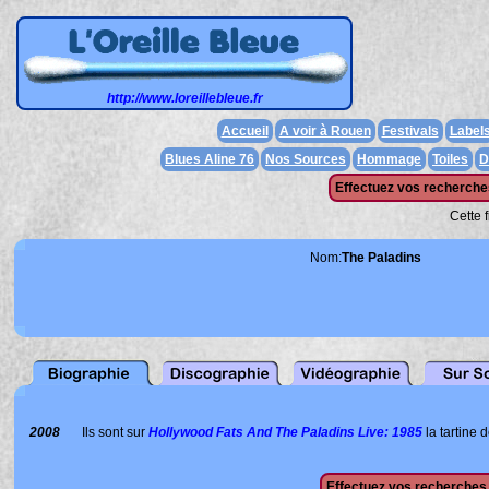
http://www.loreillebleue.fr
Accueil
A voir à Rouen
Festivals
Label
Blues Aline 76
Nos Sources
Hommage
Toiles
D
Effectuez vos recherches
Cette 
Nom:
The Paladins
2008
Ils sont sur
Hollywood Fats And The Paladins Live: 1985
la tartine 
Effectuez vos recherches 