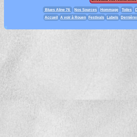
Blues Aline 76
Nos Sources
Hommage
Toiles
D
Accueil
A voir à Rouen
Festivals
Labels
Dernière